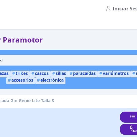
Iniciar Se
y Paramotor
lazas
#
trikes
#
cascos
#
sillas
#
paracaídas
#
variómetros
#
#
accesorios
#
electrónica
enada Gin Genie Lite Talla S