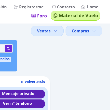
sión
Registrarme
Contacto
Home
Material de Vuelo
Foro
Ventas
Compras
radios
« volver atrás
Mensaje privado
Ver nº teléfono