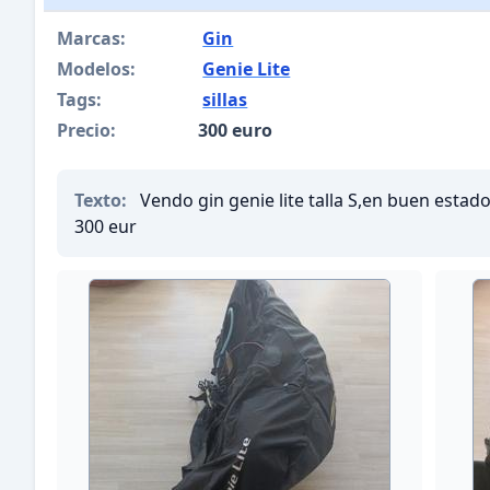
Marcas:
Gin
Modelos:
Genie Lite
Tags:
sillas
Precio:
300 euro
Texto:
Vendo gin genie lite talla S,en buen esta
300 eur