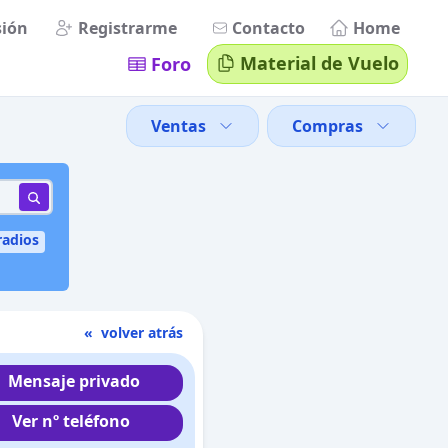
sión
Registrarme
Contacto
Home
Material de Vuelo
Foro
Ventas
Compras
radios
« volver atrás
Mensaje privado
Ver nº teléfono