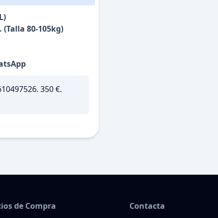
L)
 (Talla 80-105kg)
hatsApp
610497526. 350 €.
ios de Compra
Contacta