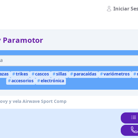
Iniciar Se
y Paramotor
lazas
#
trikes
#
cascos
#
sillas
#
paracaídas
#
variómetros
#
#
accesorios
#
electrónica
oovy y vela Airwave Sport Comp