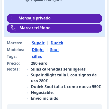
Mensaje privado
Marcar teléfono
Marcas:
Supair
|
Dudek
Modelos:
Dlight
|
Soul
Tags:
sillas
Precio:
280 euro
Notas:
Sillas carenadas semiligeras
Supair dlight talla L con signos de
uso 280€
Dudek Soul talla L como nueva 550€
Negociable.
Envío incluido.