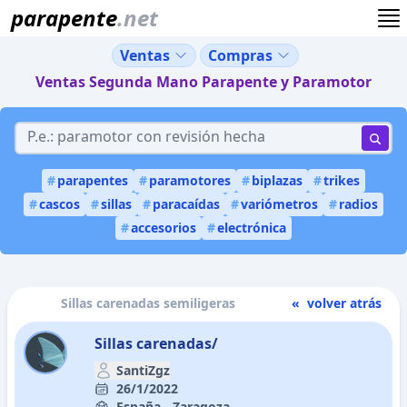
parapente
.net
Ventas
Compras
Ventas Segunda Mano Parapente y Paramotor
#
parapentes
#
paramotores
#
biplazas
#
trikes
#
cascos
#
sillas
#
paracaídas
#
variómetros
#
radios
#
accesorios
#
electrónica
Sillas carenadas semiligeras
« volver atrás
Sillas carenadas/
SantiZgz
26/1/2022
España - Zaragoza