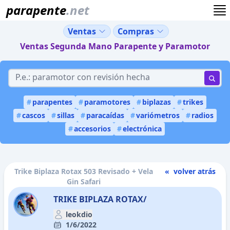
parapente
.net
Ventas
Compras
Ventas Segunda Mano Parapente y Paramotor
#
parapentes
#
paramotores
#
biplazas
#
trikes
#
cascos
#
sillas
#
paracaídas
#
variómetros
#
radios
#
accesorios
#
electrónica
Trike Biplaza Rotax 503 Revisado + Vela
« volver atrás
Gin Safari
TRIKE BIPLAZA ROTAX/
leokdio
1/6/2022