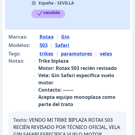
España - SEVILLA
vendido
Marcas:
Rotax
|
Gin
Modelos:
503
|
Safari
Tags:
trikes
|
paramotores
|
velas
Notas:
Trike biplaza
Motor: Rotax 503 recién revisado
Vela: Gin Safari específica vuelo
motor
Contacto: -------
Acepta equipo monoplaza como
parte del trato
Texto:
VENDO MI TRIKE BIPLAZA ROTAX 503
RECIÉN REVISADO POR TÉCNICO OFICIAL, VELA
GIN SAFARI ESPECIFICA VUELO MOTOR,