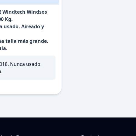
g.) Windtech Windsos
00 Kg.
 usado. Aireado y
na talla más grande.
ula.
2018. Nunca usado.
a.