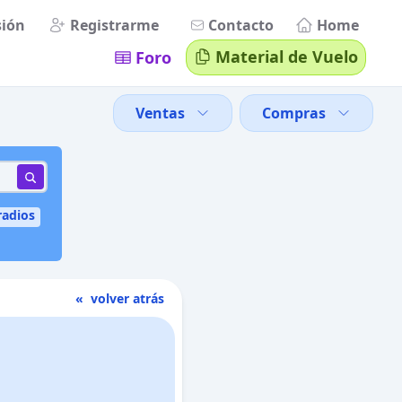
sión
Registrarme
Contacto
Home
Material de Vuelo
Foro
Ventas
Compras
radios
« volver atrás