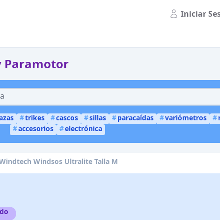
Iniciar Se
y Paramotor
lazas
#
trikes
#
cascos
#
sillas
#
paracaídas
#
variómetros
#
#
accesorios
#
electrónica
Windtech Windsos Ultralite Talla M
ido