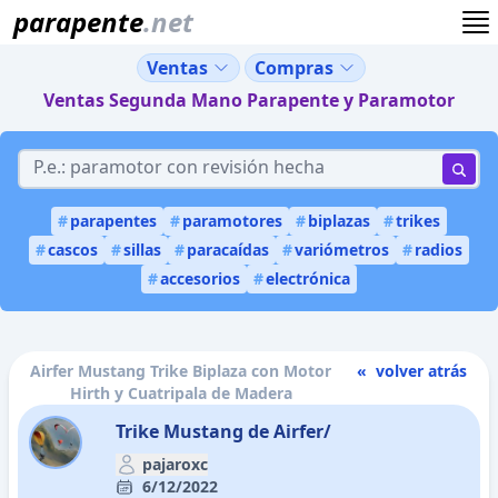
parapente
.net
Ventas
Compras
Ventas Segunda Mano Parapente y Paramotor
#
parapentes
#
paramotores
#
biplazas
#
trikes
#
cascos
#
sillas
#
paracaídas
#
variómetros
#
radios
#
accesorios
#
electrónica
Airfer Mustang Trike Biplaza con Motor
« volver atrás
Hirth y Cuatripala de Madera
Trike Mustang de Airfer/
pajaroxc
6/12/2022