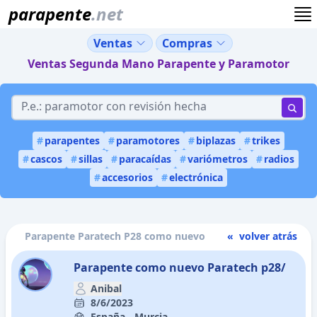
parapente
.net
Ventas
Compras
Ventas Segunda Mano Parapente y Paramotor
#
parapentes
#
paramotores
#
biplazas
#
trikes
#
cascos
#
sillas
#
paracaídas
#
variómetros
#
radios
#
accesorios
#
electrónica
Parapente Paratech P28 como nuevo
« volver atrás
Parapente como nuevo Paratech p28/
Anibal
8/6/2023
España - Murcia