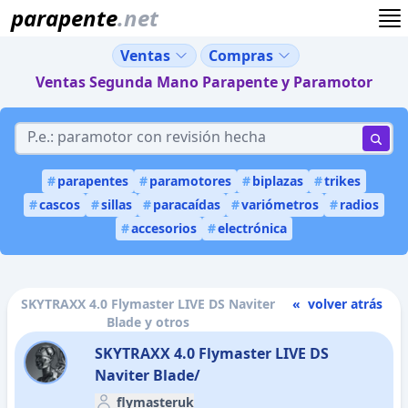
parapente
.net
Ventas
Compras
Ventas Segunda Mano Parapente y Paramotor
#
parapentes
#
paramotores
#
biplazas
#
trikes
#
cascos
#
sillas
#
paracaídas
#
variómetros
#
radios
#
accesorios
#
electrónica
SKYTRAXX 4.0 Flymaster LIVE DS Naviter
« volver atrás
Blade y otros
SKYTRAXX 4.0 Flymaster LIVE DS
Naviter Blade/
flymasteruk