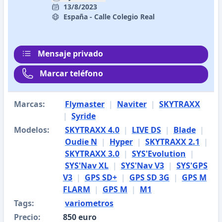
13/8/2023
España - Calle Colegio Real
Mensaje privado
Marcar teléfono
Marcas:
Flymaster
|
Naviter
|
SKYTRAXX
|
Syride
Modelos:
SKYTRAXX 4.0
|
LIVE DS
|
Blade
|
Oudie N
|
Hyper
|
SKYTRAXX 2.1
|
SKYTRAXX 3.0
|
SYS'Evolution
|
SYS'Nav XL
|
SYS'Nav V3
|
SYS'GPS
V3
|
GPS SD+
|
GPS SD 3G
|
GPS M
FLARM
|
GPS M
|
M1
Tags:
variometros
Precio:
850 euro