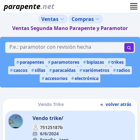
parapente
.net
Ventas
Compras
Ventas Segunda Mano Parapente y Paramotor
#
parapentes
#
paramotores
#
biplazas
#
trikes
#
cascos
#
sillas
#
paracaídas
#
variómetros
#
radios
#
accesorios
#
electrónica
Vendo Trike
« volver atrás
Vendo trike/
75125187b
6/6/2024
España - Jaen