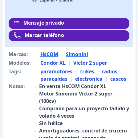
Mensaje privado
Marcar teléfono
Marcas:
HsCOM
|
Simonini
Modelos:
Condor XL
|
Victor 2 super
Tags:
paramotores
|
trikes
|
radios
|
paracaidas
|
electronica
|
cascos
Notas:
En venta HsCOM Condor XL
Motor Simonini Victor 2 super
(100cv)
Comprado para un proyecto fallido y
volado 4 veces
Sin hélice
Amortiguadores, control de crucero