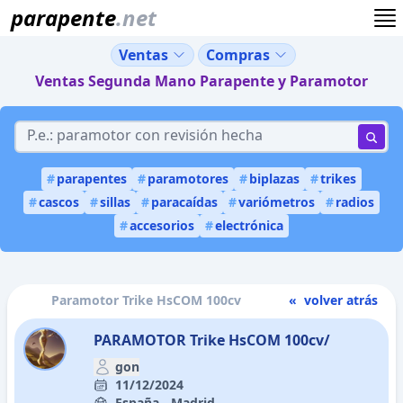
parapente
.net
Ventas
Compras
Ventas Segunda Mano Parapente y Paramotor
#
parapentes
#
paramotores
#
biplazas
#
trikes
#
cascos
#
sillas
#
paracaídas
#
variómetros
#
radios
#
accesorios
#
electrónica
Paramotor Trike HsCOM 100cv
« volver atrás
PARAMOTOR Trike HsCOM 100cv/
gon
11/12/2024
España - Madrid