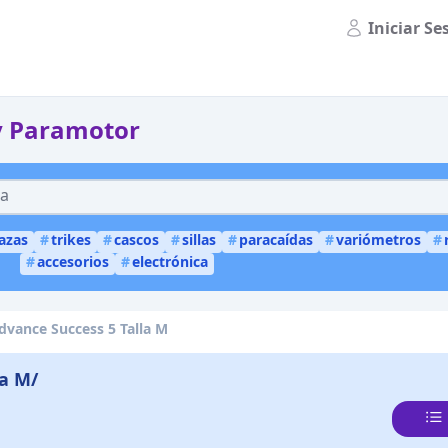
Iniciar Se
y Paramotor
lazas
#
trikes
#
cascos
#
sillas
#
paracaídas
#
variómetros
#
#
accesorios
#
electrónica
dvance Success 5 Talla M
la M/