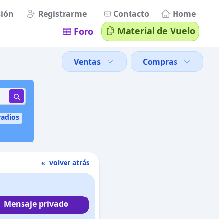
sión
Registrarme
Contacto
Home
Material de Vuelo
Foro
Ventas
Compras
radios
« volver atrás
Mensaje privado