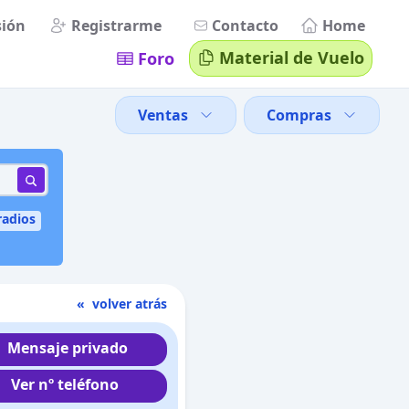
sión
Registrarme
Contacto
Home
Material de Vuelo
Foro
Ventas
Compras
radios
« volver atrás
Mensaje privado
Ver nº teléfono