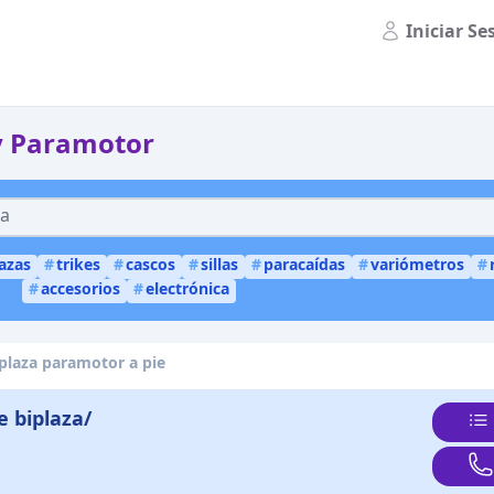
Iniciar Se
y Paramotor
lazas
#
trikes
#
cascos
#
sillas
#
paracaídas
#
variómetros
#
#
accesorios
#
electrónica
iplaza paramotor a pie
e biplaza/