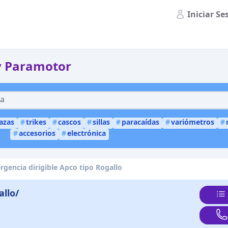
Iniciar Se
y Paramotor
lazas
#
trikes
#
cascos
#
sillas
#
paracaídas
#
variómetros
#
#
accesorios
#
electrónica
gencia dirigible Apco tipo Rogallo
allo/