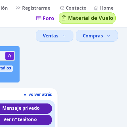
sión
Registrarme
Contacto
Home
Material de Vuelo
Foro
Ventas
Compras
radios
« volver atrás
Mensaje privado
Ver nº teléfono