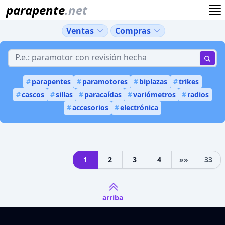
parapente
.net
Ventas
Compras
#
parapentes
#
paramotores
#
biplazas
#
trikes
#
cascos
#
sillas
#
paracaídas
#
variómetros
#
radios
#
accesorios
#
electrónica
1
2
3
4
»»
33
Next
arriba