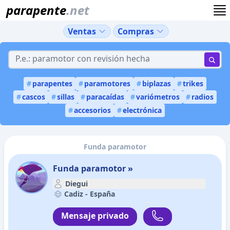
parapente
.net
Ventas
Compras
#
parapentes
#
paramotores
#
biplazas
#
trikes
#
cascos
#
sillas
#
paracaídas
#
variómetros
#
radios
#
accesorios
#
electrónica
Funda paramotor
Funda paramotor »
Diegui
Cadiz -
España
Mensaje privado