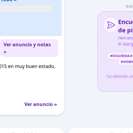
NU
Encue
de pi
Herram
el alar
Ver anuncio y notas
»
#SEGURIDAD
#HOM
 2015 en muy buen estado,
"La elección c
Ver anuncio »