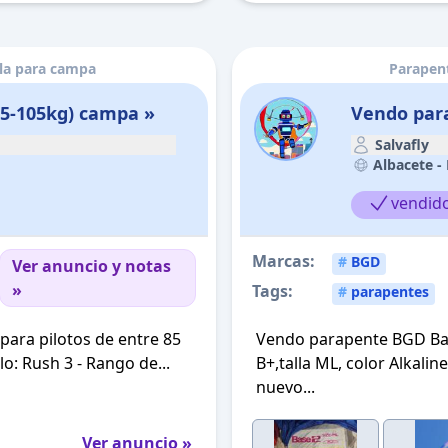
lla para campa
Parapent
85-105kg) campa »
Vendo par
Salvafly
Albacete -
vendid
Marcas:
#
BGD
Ver anuncio y notas
»
Tags:
#
parapentes
ara pilotos de entre 85
Vendo parapente BGD Bas
lo: Rush 3 - Rango de...
B+,talla ML, color Alkali
nuevo...
Ver anuncio »