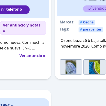
vendid
 nº teléfono
Marcas:
#
Ozone
Ver anuncio y notas
Tags:
#
parapentes
»
Ozone buzz z6 b baja tal
, como nueva. Con mochila
noviembre 2020. Como nu
ae de nueva. EN-C ...
Ver anuncio »
,195€ »