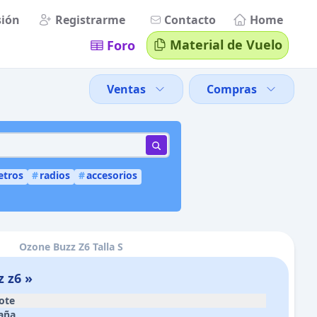
sión
Registrarme
Contacto
Home
Material de Vuelo
Foro
Ventas
Compras
etros
#
radios
#
accesorios
Ozone Buzz Z6 Talla S
 z6 »
ote
aña