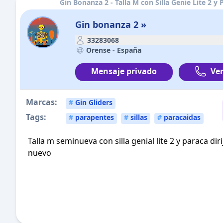
Gin Bonanza 2 - Talla M con Silla Genie Lite 2 y 
Gin bonanza 2 »
33283068
Orense -
España
Mensaje privado
Ver
Marcas:
#
Gin Gliders
Tags:
#
parapentes
#
sillas
#
paracaidas
Talla m seminueva con silla genial lite 2 y paraca dir
nuevo