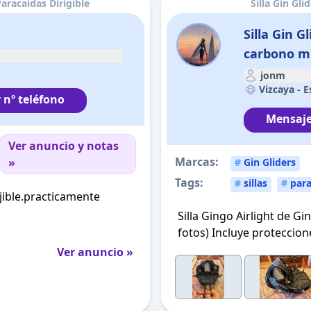
Paracaídas Dirigible
Silla Gin Gl
Silla Gin G
carbono mu
jonm
Vizcaya -
E
 nº teléfono
Mensaje
Ver anuncio y notas
Marcas:
»
#
Gin Gliders
Tags:
#
sillas
#
para
ijible.practicamente
Silla Gingo Airlight de G
fotos) Incluye proteccione
Ver anuncio »