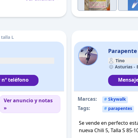
talla L
Parapente 
Tino
Asturias -
 nº teléfono
Mensaje
Marcas:
#
Skywalk
Ver anuncio y notas
»
Tags:
#
parapentes
Se vende en perfecto esta
nueva Chili 5, Talla S 85-