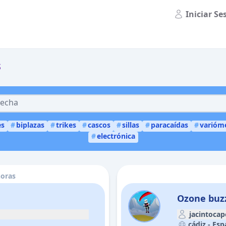
Iniciar Se
s
es
#
biplazas
#
trikes
#
cascos
#
sillas
#
paracaídas
#
varióm
#
electrónica
horas
Ozone buzz
jacintocap
cádiz -
Esp