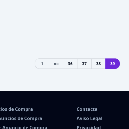
1
««
36
37
38
39
Previous
ios de Compra
Contacta
nuncios de Compra
Aviso Legal
r Anuncio de Compra
Privacidad