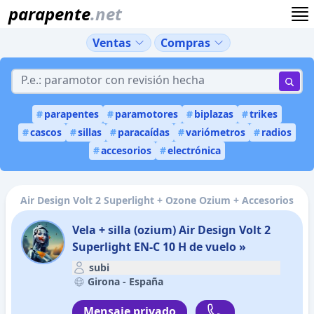
parapente
.net
Ventas
Compras
#
parapentes
#
paramotores
#
biplazas
#
trikes
#
cascos
#
sillas
#
paracaídas
#
variómetros
#
radios
#
accesorios
#
electrónica
Air Design Volt 2 Superlight + Ozone Ozium + Accesorios
Vela + silla (ozium) Air Design Volt 2
Superlight EN-C 10 H de vuelo »
subi
Girona -
España
Mensaje privado