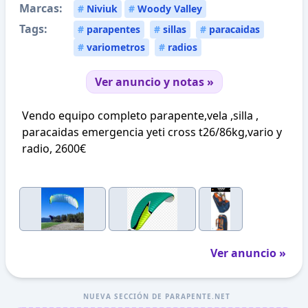
Marcas:
#
Niviuk
#
Woody Valley
Tags:
#
parapentes
#
sillas
#
paracaidas
#
variometros
#
radios
Ver anuncio y notas »
Vendo equipo completo parapente,vela ,silla ,
paracaidas emergencia yeti cross t26/86kg,vario y
radio, 2600€
Ver anuncio »
NUEVA SECCIÓN DE PARAPENTE.NET