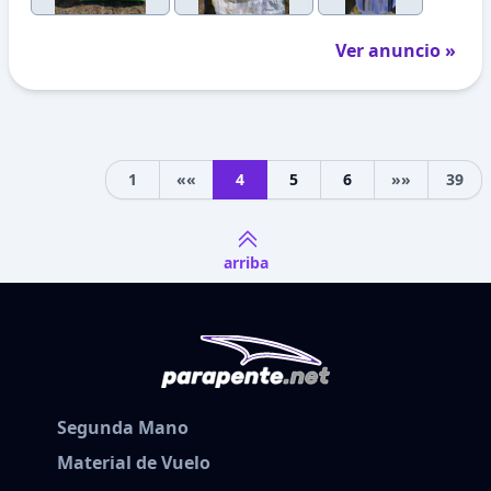
Ver anuncio »
1
««
4
5
6
»»
39
Previous
Next
arriba
Segunda Mano
Material de Vuelo