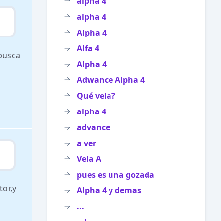
alpha 4
alpha 4
Alpha 4
Alfa 4
busca
Alpha 4
Adwance Alpha 4
Qué vela?
alpha 4
advance
a ver
Vela A
pues es una gozada
tor,y
Alpha 4 y demas
...