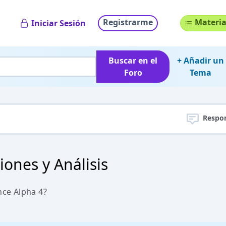
Registrarme
Materia
Iniciar Sesión
Buscar en el
+ Añadir un
Foro
Tema
Respo
iones y Análisis
nce Alpha 4?