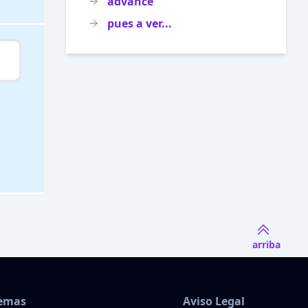
advance
pues a ver...
arriba
Temas
Aviso Legal