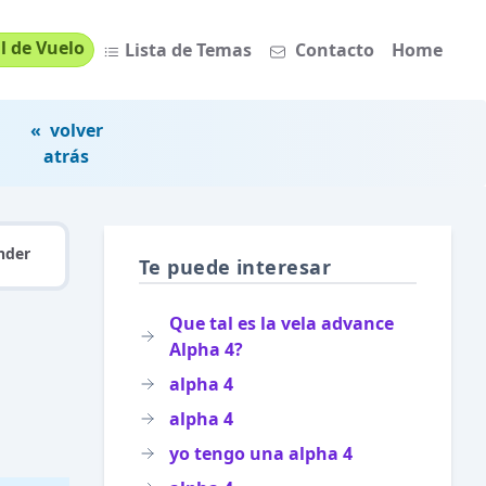
l de Vuelo
Lista de Temas
Contacto
Home
« volver
atrás
nder
Te puede interesar
Que tal es la vela advance
Alpha 4?
alpha 4
alpha 4
yo tengo una alpha 4