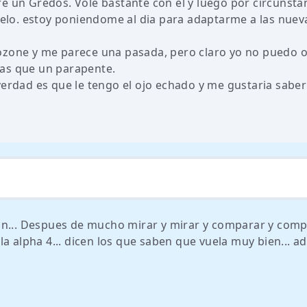
é un Gredos. Volé bastante con el y luego por circunsta
vuelo. estoy poniendome al dia para adaptarme a las nuev
ozone y me parece una pasada, pero claro yo no puedo 
das que un parapente.
verdad es que le tengo el ojo echado y me gustaria sabe
ion... Despues de mucho mirar y mirar y comparar y com
la alpha 4... dicen los que saben que vuela muy bien... 