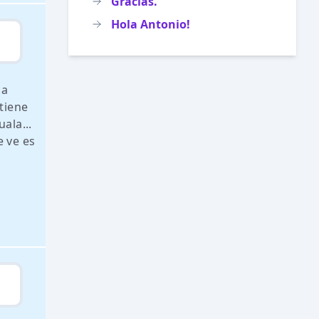
Gracias.
Hola Antonio!
ca
tiene
ala...
e ve es