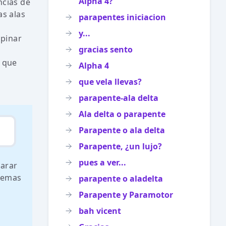
Alpha 4?
ncias de
as alas
parapentes iniciacion
y...
opinar
gracias sento
r que
Alpha 4
que vela llevas?
parapente-ala delta
Ala delta o parapente
Parapente o ala delta
Parapente, ¿un lujo?
pues a ver...
parar
ademas
parapente o aladelta
Parapente y Paramotor
bah vicent