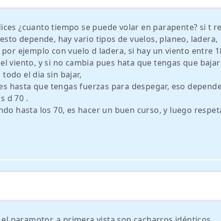
ices ¿cuanto tiempo se puede volar en parapente? si t re
esto depende, hay vario tipos de vuelos, planeo, ladera,
por ejemplo con vuelo d ladera, si hay un viento entre 1
l viento, y si no cambia pues hata que tengas que bajar
odo el dia sin bajar,
pues hasta que tengas fuerzas para despegar, eso depend
 d 70 .
ndo hasta los 70, es hacer un buen curso, y luego respet
y el paramotor, a primera vista son cacharros idénticos