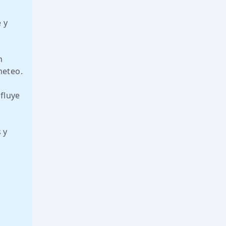
 y
n
meteo.
fluye
 y