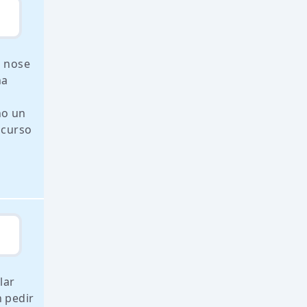
o nose
ña
no un
 curso
lar
n pedir