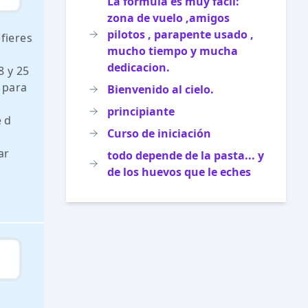
La formula es muy facil:
zona de vuelo ,amigos
pilotos , parapente usado ,
fieres
mucho tiempo y mucha
dedicacion.
8 y 25
 para
Bienvenido al cielo.
principiante
e d
Curso de iniciación
ar
todo depende de la pasta... y
de los huevos que le eches