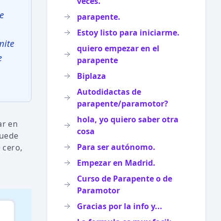
veces.
e
parapente.
Estoy listo para iniciarme.
mite
quiero empezar en el
e
parapente
Biplaza
Autodidactas de
parapente/paramotor?
hola, yo quiero saber otra
ar en
cosa
puede
Para ser autónomo.
 cero,
Empezar en Madrid.
Curso de Parapente o de
Paramotor
Gracias por la info y...