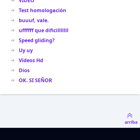
VIDEO
Test homologación
buuuf, vale.
uffffff que dificilllllll
Speed gliding?
Uy uy
Vídeos Hd
Dios
OK. SI SEÑOR
arriba