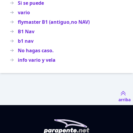
Si se puede
vario
flymaster B1 (antiguo,no NAV)
B1 Nav
b1 nav
No hagas caso.
info vario y vela
arriba