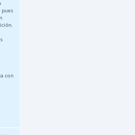
o
, pues
un
ición.
os
ia con