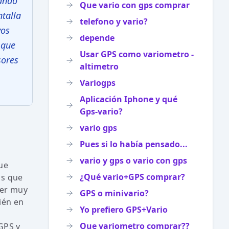
nando
Que vario con gps comprar
ntalla
telefono y vario?
vos
depende
 que
Usar GPS como variometro -
sores
altimetro
Variogps
Aplicación Iphone y qué
Gps-vario?
vario gps
Pues si lo había pensado...
vario y gps o vario con gps
ue
¿Qué vario+GPS comprar?
is que
ser muy
GPS o minivario?
ién en
Yo prefiero GPS+Vario
Que variometro comprar??
GPS y