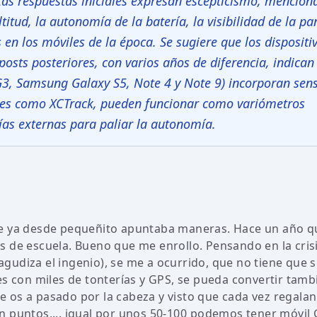
Las respuestas iniciales expresan escepticismo, mencio
itud, la autonomía de la batería, la visibilidad de la pa
en los móviles de la época. Se sugiere que los dispositi
osts posteriores, con varios años de diferencia, indican
3, Samsung Galaxy S5, Note 4 y Note 9) incorporan sen
nes como XCTrack, pueden funcionar como variómetros
ías externas para paliar la autonomía.
ue ya desde pequeñito apuntaba maneras. Hace un año q
s de escuela. Bueno que me enrollo. Pensando en la cris
gudiza el ingenio), se me a ocurrido, que no tiene que 
es con miles de tonterías y GPS, se pueda convertir tamb
 os a pasado por la cabeza y visto que cada vez regalan
 puntos,... igual por unos 50-100 podemos tener móvil 