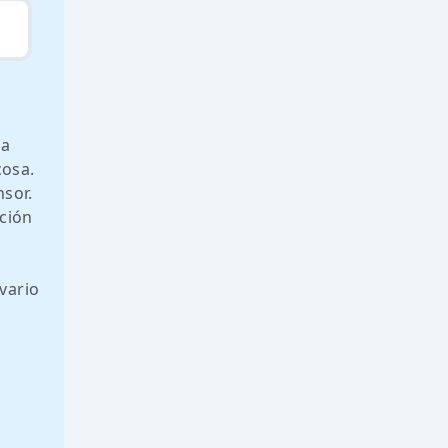
la
cosa.
nsor.
ción
vario