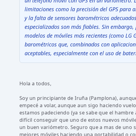
un teléfono móvil con GPS en un variómetro. 
limitaciones como la precisión del GPS para alt
y la falta de sensores barométricos adecuados 
especializados son más fiables. Sin embargo, p
modelos de móviles más recientes (como LG G
barométricos que, combinados con aplicacio
aceptables, especialmente con el uso de bater
Hola a todos,
Soy un principiante de Iruña (Pamplona), aunq
empecé a volar, aunque aun sigo haciendo vuelo
estamos padeciendo (ya se sabe que el hambre a
difícil conseguir que uno de estos nuevos móvil
un buen variómetro. Seguro que a mas de uno se
mejores móviles haciendo una portabilidad o con