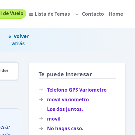
l de Vuelo
Lista de Temas
Contacto
Home
« volver
atrás
nder
Te puede interesar
Telefono GPS Variometro
movil variometro
Los dos juntos.
movil
ertir
No hagas caso.