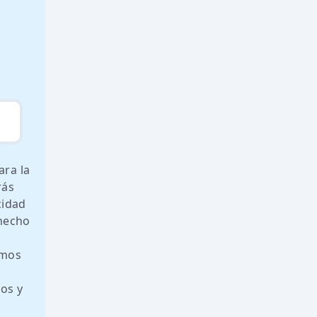
ara la
rás
cidad
 hecho
amos
os y