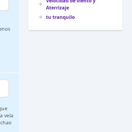
Velocidad de viento y
Aterrizaje
tu tranquilo
renos
rque
a vela
nchao