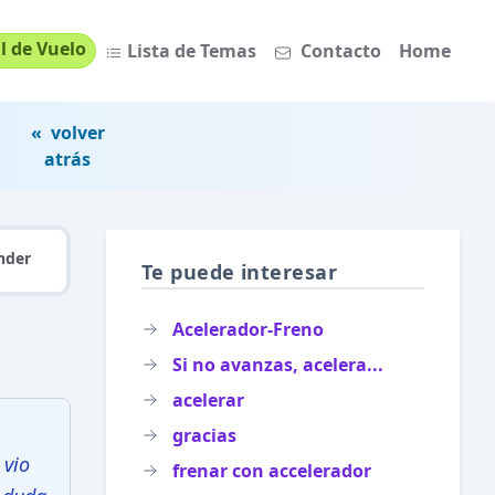
l de Vuelo
Lista de Temas
Contacto
Home
« volver
atrás
nder
Te puede interesar
Acelerador-Freno
Si no avanzas, acelera...
acelerar
gracias
 vio
frenar con accelerador