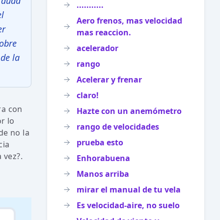
a duda
...........
el
Aero frenos, mas velocidad
er
mas reaccion.
sobre
acelerador
 de la
rango
Acelerar y frenar
claro!
ra con
Hazte con un anemómetro
r lo
rango de velocidades
de no la
prueba esto
cia
a vez?.
Enhorabuena
Manos arriba
mirar el manual de tu vela
Es velocidad-aire, no suelo