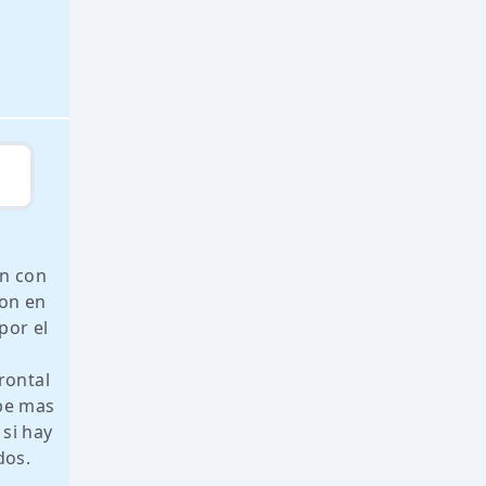
én con
ion en
por el
rontal
lbe mas
 si hay
dos.