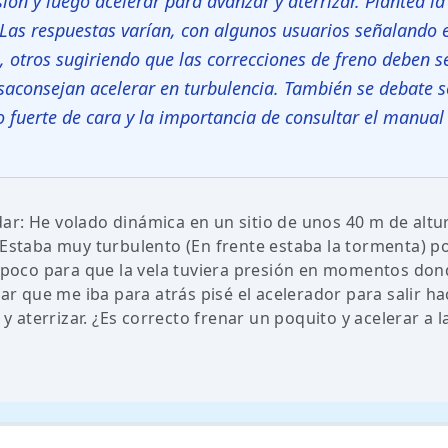
ión y luego acelerar para avanzar y aterrizar. Plantea l
z. Las respuestas varían, con algunos usuarios señalando 
 otros sugiriendo que las correcciones de freno deben s
esaconsejan acelerar en turbulencia. También se debate 
to fuerte de cara y la importancia de consultar el manual
ar: He volado dinámica en un sitio de unos 40 m de altu
 Estaba muy turbulento (En frente estaba la tormenta) po
n poco para que la vela tuviera presión en momentos don
ar que me iba para atrás pisé el acelerador para salir ha
y aterrizar. ¿Es correcto frenar un poquito y acelerar a l