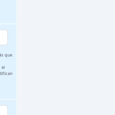
más que
 el
difican