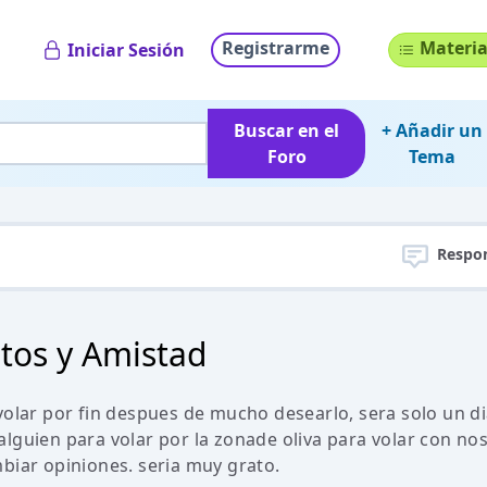
Registrarme
Materia
Iniciar Sesión
Buscar en el
+ Añadir un
Foro
Tema
Respo
otos y Amistad
volar por fin despues de mucho desearlo, sera solo un dia
lguien para volar por la zonade oliva para volar con no
biar opiniones. seria muy grato.