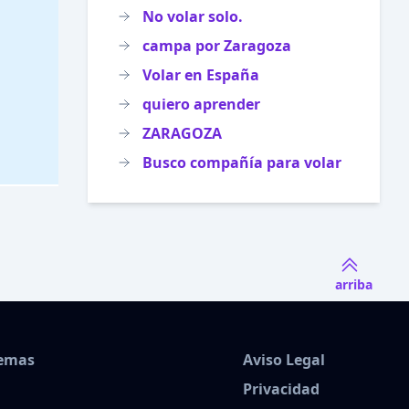
No volar solo.
campa por Zaragoza
Volar en España
quiero aprender
ZARAGOZA
Busco compañía para volar
arriba
Temas
Aviso Legal
Privacidad