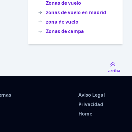
Zonas de vuelo
zonas de vuelo en madrid
zona de vuelo
Zonas de campa
arriba
Temas
Aviso Legal
Privacidad
Home