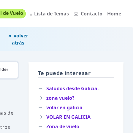
l de Vuelo
Lista de Temas
Contacto
Home
« volver
atrás
nder
Te puede interesar
Saludos desde Galicia.
zona vuelo?
volar en galicia
nas de
VOLAR EN GALICIA
Zona de vuelo
otros