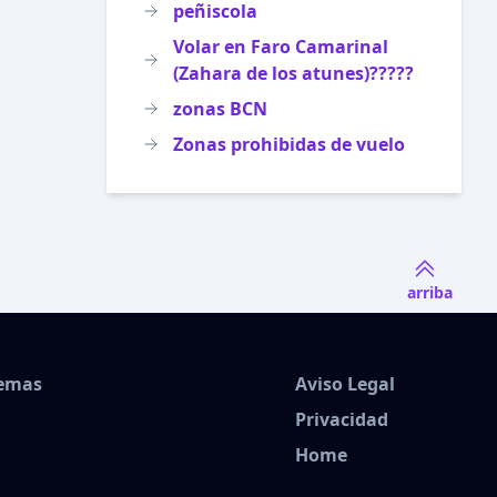
peñiscola
Volar en Faro Camarinal
(Zahara de los atunes)?????
zonas BCN
Zonas prohibidas de vuelo
arriba
Temas
Aviso Legal
Privacidad
Home