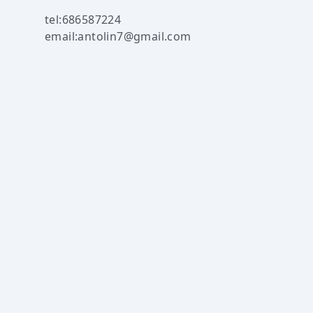
tel:686587224
email:antolin7@gmail.com