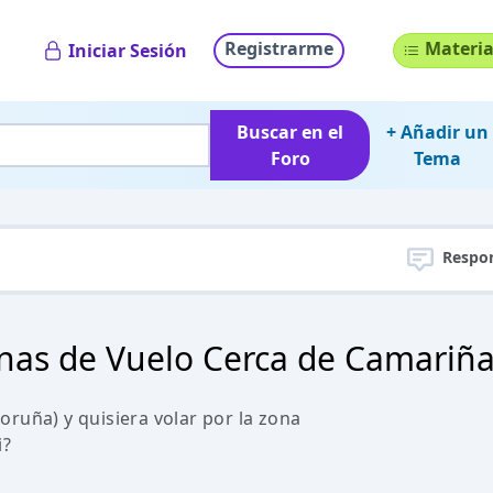
Registrarme
Materia
Iniciar Sesión
Buscar en el
+ Añadir un
Foro
Tema
Respo
nas de Vuelo Cerca de Camariñ
ruña) y quisiera volar por la zona
i?