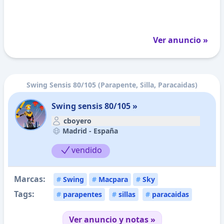
Ver anuncio »
Swing Sensis 80/105 (Parapente, Silla, Paracaidas)
Swing sensis 80/105 »
cboyero
Madrid -
España
vendido
Marcas:
#
Swing
#
Macpara
#
Sky
Tags:
#
parapentes
#
sillas
#
paracaidas
Ver anuncio y notas »