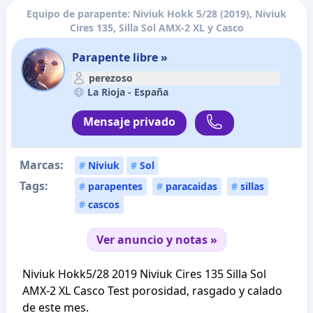
Equipo de parapente: Niviuk Hokk 5/28 (2019), Niviuk
Cires 135, Silla Sol AMX-2 XL y Casco
Parapente libre »
perezoso
La Rioja -
España
Mensaje privado
Marcas:
#
Niviuk
#
Sol
Tags:
#
parapentes
#
paracaidas
#
sillas
#
cascos
Ver anuncio y notas »
Niviuk Hokk5/28 2019 Niviuk Cires 135 Silla Sol
AMX-2 XL Casco Test porosidad, rasgado y calado
de este mes.