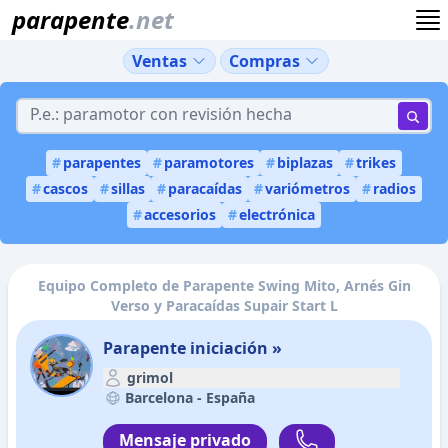
parapente
.net
Ventas
Compras
#
parapentes
#
paramotores
#
biplazas
#
trikes
#
cascos
#
sillas
#
paracaídas
#
variómetros
#
radios
#
accesorios
#
electrónica
Equipo Completo de Parapente Swing Mito, Arnés Gin
Verso y Paracaídas Supair Start L
Parapente iniciación »
grimol
Barcelona -
España
Mensaje privado