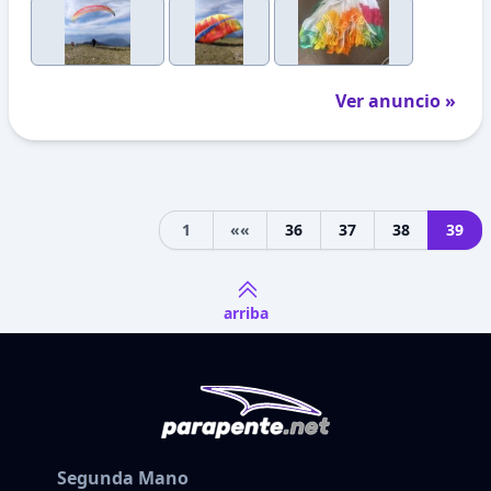
Ver anuncio »
1
««
36
37
38
39
Previous
arriba
Segunda Mano