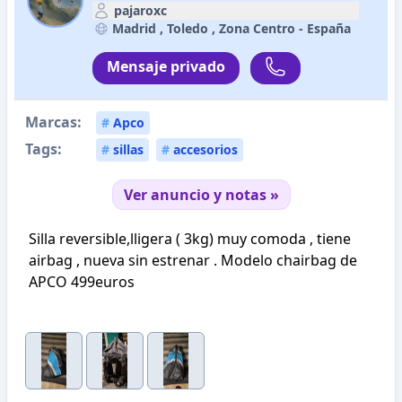
pajaroxc
Madrid , Toledo , Zona Centro -
España
Mensaje privado
Marcas:
#
Apco
Tags:
#
sillas
#
accesorios
Ver anuncio y notas »
Silla reversible,lligera ( 3kg) muy comoda , tiene
airbag , nueva sin estrenar . Modelo chairbag de
APCO 499euros