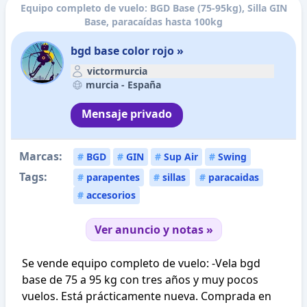
Equipo completo de vuelo: BGD Base (75-95kg), Silla GIN
Base, paracaídas hasta 100kg
bgd base color rojo »
victormurcia
murcia -
España
Mensaje privado
Marcas:
#
BGD
#
GIN
#
Sup Air
#
Swing
Tags:
#
parapentes
#
sillas
#
paracaidas
#
accesorios
Ver anuncio y notas »
Se vende equipo completo de vuelo: -Vela bgd
base de 75 a 95 kg con tres años y muy pocos
vuelos. Está prácticamente nueva. Comprada en