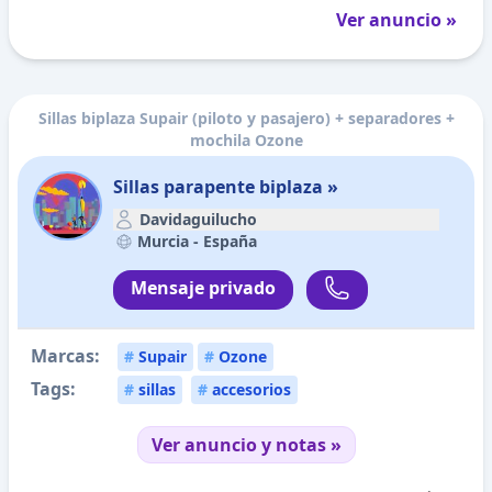
Ver anuncio »
Sillas biplaza Supair (piloto y pasajero) + separadores +
mochila Ozone
Sillas parapente biplaza »
Davidaguilucho
Murcia -
España
Mensaje privado
Marcas:
#
Supair
#
Ozone
Tags:
#
sillas
#
accesorios
Ver anuncio y notas »