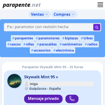
parapente
.net
Ventas
Compras
#
parapentes
#
paramotores
#
biplazas
#
trikes
#
cascos
#
sillas
#
paracaídas
#
variómetros
#
radios
#
accesorios
#
electrónica
Parapente Skywalk Mint 95 - 25 horas
Skywalk Mint 95 »
inigo
Guipúzcoa -
España
Mensaje privado