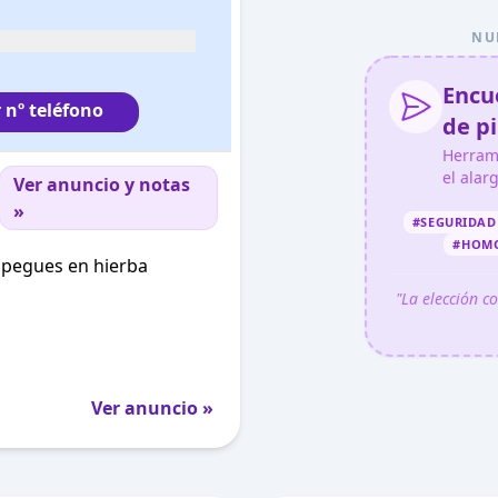
NU
Encue
 nº teléfono
de pi
Herram
el alar
Ver anuncio y notas
»
#SEGURIDAD
#HOM
espegues en hierba
"La elección c
Ver anuncio »