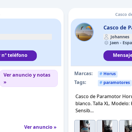
)
Casco d
Casco de 
Johannes
Jaen -
Esp
 nº teléfono
Mensaje
Marcas:
#
Horus
Ver anuncio y notas
»
Tags:
#
paramotores
Casco de Paramotor Horus
blanco. Talla XL. Modelo:
Sensib...
Ver anuncio »