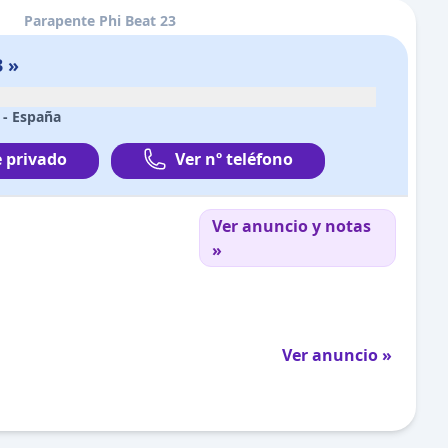
Parapente Phi Beat 23
3 »
 -
España
 privado
Ver nº teléfono
Ver anuncio y notas
»
Ver anuncio »