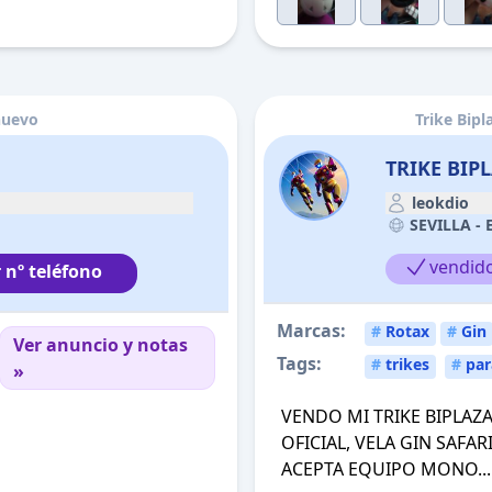
nuevo
Trike Bipl
TRIKE BIP
leokdio
SEVILLA -
vendid
 nº teléfono
Marcas:
#
Rotax
#
Gin
Ver anuncio y notas
Tags:
#
trikes
#
par
»
VENDO MI TRIKE BIPLAZ
OFICIAL, VELA GIN SAFA
ACEPTA EQUIPO MONO...