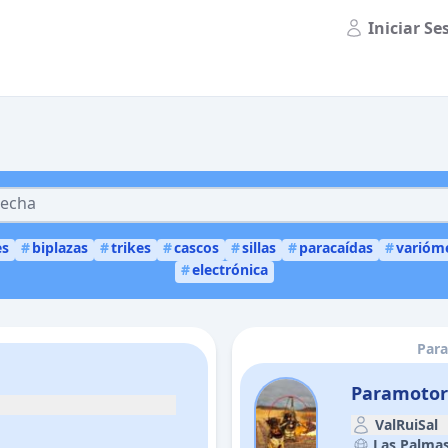
Iniciar Se
es
#
biplazas
#
trikes
#
cascos
#
sillas
#
paracaídas
#
varióm
#
electrónica
Para
Paramotor
ValRuiSal
Las Palmas