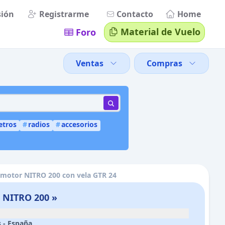
sión
Registrarme
Contacto
Home
Material de Vuelo
Foro
Ventas
Compras
etros
#
radios
#
accesorios
motor NITRO 200 con vela GTR 24
 NITRO 200 »
 -
España