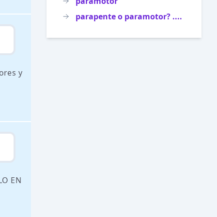
paramotor
parapente o paramotor? ....
ores y
LO EN