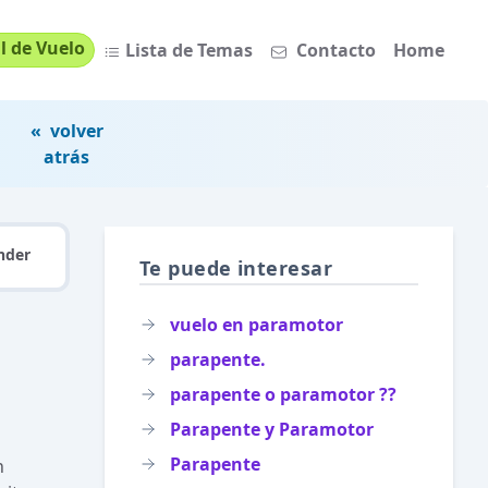
l de Vuelo
Lista de Temas
Contacto
Home
« volver
atrás
nder
Te puede interesar
vuelo en paramotor
parapente.
parapente o paramotor ??
Parapente y Paramotor
Parapente
n