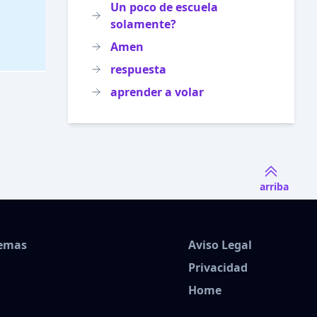
Un poco de escuela
solamente?
Amen
respuesta
aprender a volar
arriba
Temas
Aviso Legal
Privacidad
Home