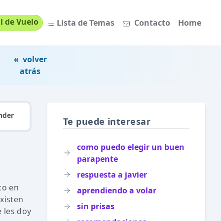
l de Vuelo
Lista de Temas
Contacto
Home
« volver
atrás
nder
Te puede interesar
como puedo elegir un buen
parapente
respuesta a javier
co en
aprendiendo a volar
xisten
sin prisas
 les doy