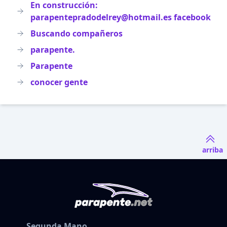
En construcción:
parapentepradodelrey@hotmail.es facebook
Buscando compañeros
parapente.
Parapente
conocer gente
arriba
Segunda Mano