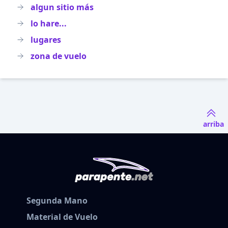
algun sitio más
lo hare...
lugares
zona de vuelo
arriba
Segunda Mano
Material de Vuelo