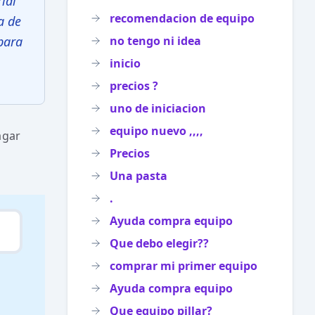
ial
recomendacion de equipo
a de
para
no tengo ni idea
inicio
precios ?
uno de iniciacion
equipo nuevo ,,,,
agar
Precios
Una pasta
.
Ayuda compra equipo
Que debo elegir??
comprar mi primer equipo
Ayuda compra equipo
Que equipo pillar?