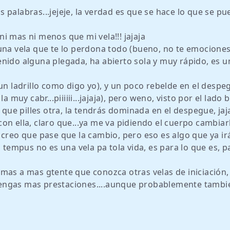
 palabras...jejeje, la verdad es que se hace lo que se pu
i mas ni menos que mi vela!!! jajaja
una vela que te lo perdona todo (bueno, no te emociones
 tenido alguna plegada, ha abierto sola y muy rápido, es u
un ladrillo como digo yo), y un poco rebelde en el despe
a muy cabr...piiiiii...jajaja), pero weno, visto por el lado 
 que pilles otra, la tendrás dominada en el despegue, jaj
o con ella, claro que...ya me va pidiendo el cuerpo cambiar
 creo que pase que la cambio, pero eso es algo que ya ir
a tempus no es una vela pa tola vida, es para lo que es, p
mas a mas gtente que conozca otras velas de iniciación,
engas mas prestaciones....aunque probablemente tambi