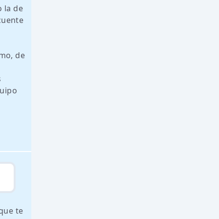
 la de
ecuente
imo, de
s
quipo
que te