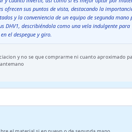
r y cuánto invertir, así como si es mejor optar por mater
s ofrecen sus puntos de vista, destacando la importanci
ntados y la conveniencia de un equipo de segunda mano 
us DHV1, describiéndola como una vela indulgente para
 en el despegue y giro.
iciacion y no se que comprarme ni cuanto aproximado p
e antemano
obre el material si en nuevo o de segunda mano.