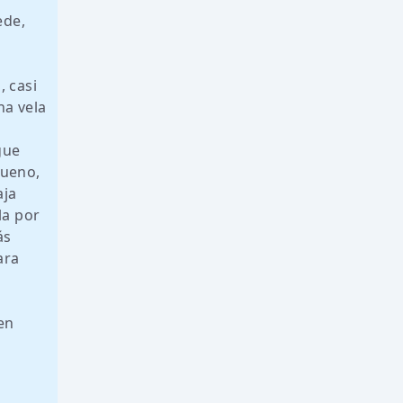
ede,
, casi
na vela
gue
bueno,
aja
la por
ás
ara
en