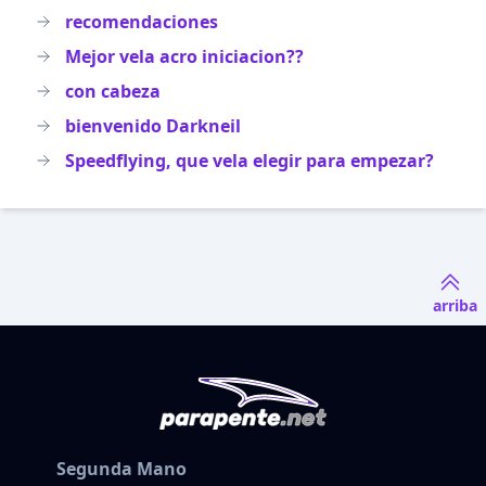
recomendaciones
Mejor vela acro iniciacion??
con cabeza
bienvenido Darkneil
Speedflying, que vela elegir para empezar?
arriba
Segunda Mano