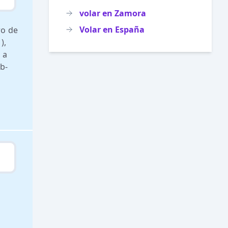
volar en Zamora
Volar en España
ro de
),
 a
b-