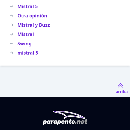
Mistral 5
Otra opinión
Mistral y Buzz
Mistral
Swing
mistral 5
arriba