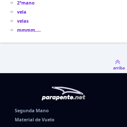
2ªmano
vela
velas
mmmm....
arriba
Segunda Mano
Material de Vuelo