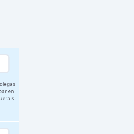
colegas
par en
uerais.