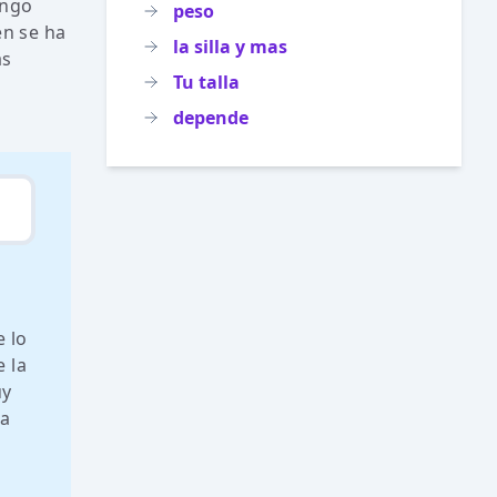
ongo
peso
en se ha
la silla y mas
as
Tu talla
depende
e lo
e la
uy
na