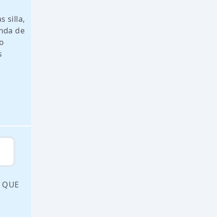
 silla,
enda de
lo
s
Y QUE