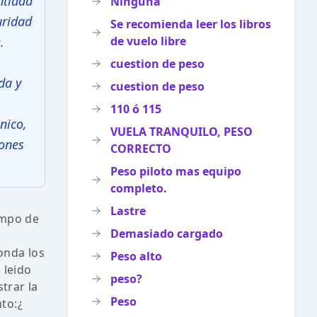
ntidad
Ninguna
uridad
Se recomienda leer los libros
.
de vuelo libre
cuestion de peso
da y
cuestion de peso
110 ó 115
nico,
VUELA TRANQUILO, PESO
iones
CORRECTO
Peso piloto mas equipo
completo.
Lastre
empo de
Demasiado cargado
onda los
Peso alto
 leido
peso?
trar la
Peso
to:¿