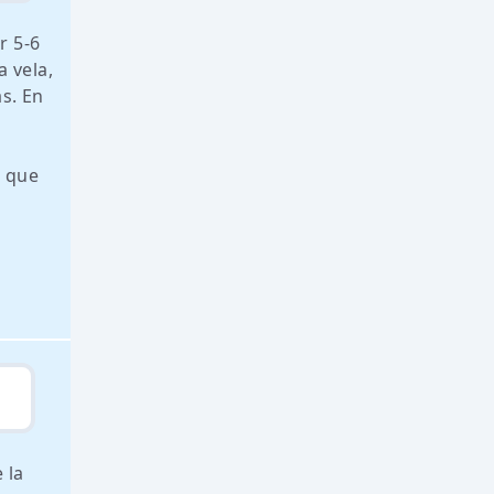
r 5-6
a vela,
s. En
o que
 la