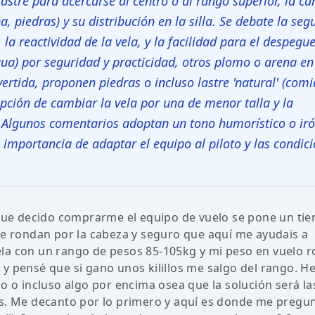
astre para acercarse al centro o al rango superior, la ca
, piedras) y su distribución en la silla. Se debate la seg
, la reactividad de la vela, y la facilidad para el despegue
gua) por seguridad y practicidad, otros plomo o arena en
rtida, proponen piedras o incluso lastre 'natural' (comi
opción de cambiar la vela por una de menor talla y la
 Algunos comentarios adoptan un tono humorístico o iró
 importancia de adaptar el equipo al piloto y las condic
ue decido comprarme el equipo de vuelo se pone un ti
me rondan por la cabeza y seguro que aquí me ayudais a
la con un rango de pesos 85-105kg y mi peso en vuelo r
kg y pensé que si gano unos kilillos me salgo del rango. He
o o incluso algo por encima osea que la solución será las
as. Me decanto por lo primero y aquí es donde me pregun