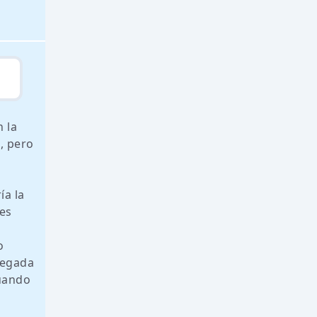
n la
, pero
ía la
 es
o
legada
cuando