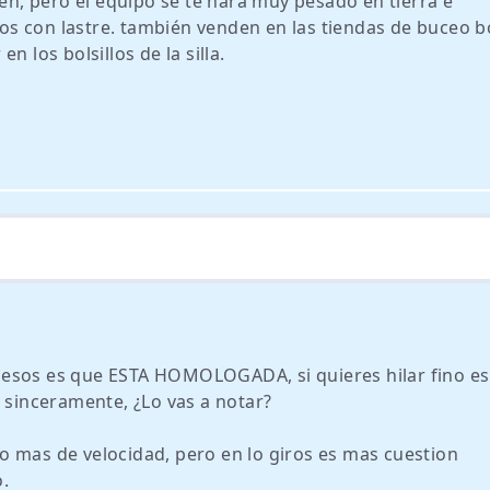
ien, pero el equipo se te hará muy pesado en tierra e
s con lastre. también venden en las tiendas de buceo b
 los bolsillos de la silla.
pesos es que ESTA HOMOLOGADA, si quieres hilar fino es
o sinceramente, ¿Lo vas a notar?
o mas de velocidad, pero en lo giros es mas cuestion
.