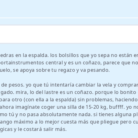
dras en la espalda. los bolsillos que yo sepa no están e
 portainstrumentos central y es un coñazo, parece que no
vuelo, se apoya sobre tu regazo y va pesando.
de pesos. yo que tú intentaría cambiar la vela y comprar
rgado. mira, lo del lastre es un coñazo. porque lo bonito
o para otro (con ella a la espalda) sin problemas, haciendo
ora imagínate coger una silla de 15-20 kg, buffff. yo n
omo tú y no pasa absolutamente nada. si tienes alguna p
el rango máximo a lo mejor cuesta más que pliegue pero 
icas y le costará salir más.