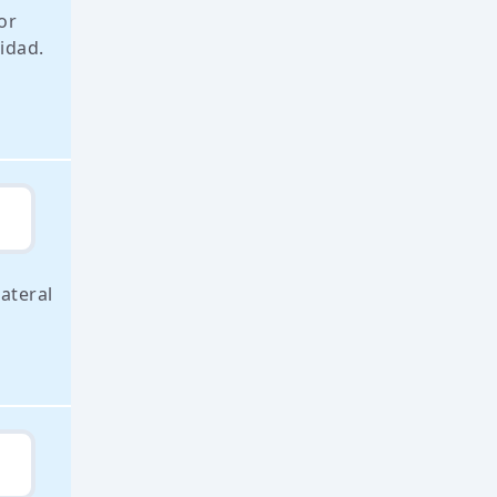
or
idad.
ateral