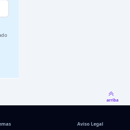
tado
arriba
Temas
Aviso Legal