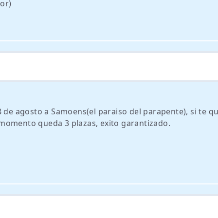
or)
8 de agosto a Samoens(el paraiso del parapente), si te q
momento queda 3 plazas, exito garantizado.