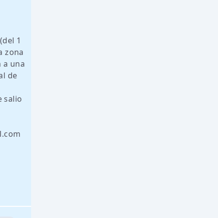
(del 1
ra zona
a a una
al de
 salio
il.com