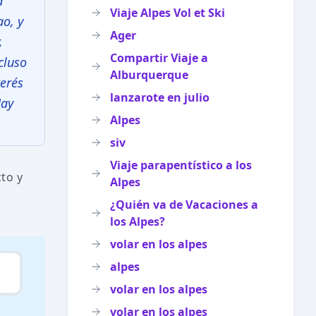
a
Viaje Alpes Vol et Ski
o, y
Ager
,
Compartir Viaje a
cluso
Alburquerque
terés
lanzarote en julio
Hay
Alpes
siv
Viaje parapentístico a los
cto y
Alpes
¿Quién va de Vacaciones a
los Alpes?
volar en los alpes
alpes
volar en los alpes
volar en los alpes