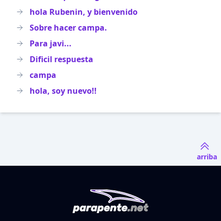
hola Rubenin, y bienvenido
Sobre hacer campa.
Para javi...
Dificil respuesta
campa
hola, soy nuevo!!
arriba