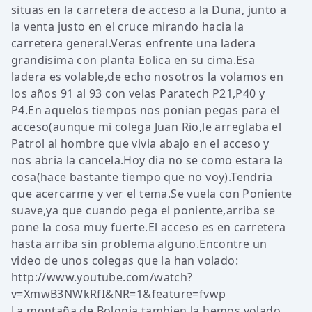
situas en la carretera de acceso a la Duna, junto a
la venta justo en el cruce mirando hacia la
carretera general.Veras enfrente una ladera
grandisima con planta Eolica en su cima.Esa
ladera es volable,de echo nosotros la volamos en
los años 91 al 93 con velas Paratech P21,P40 y
P4.En aquelos tiempos nos ponian pegas para el
acceso(aunque mi colega Juan Rio,le arreglaba el
Patrol al hombre que vivia abajo en el acceso y
nos abria la cancela.Hoy dia no se como estara la
cosa(hace bastante tiempo que no voy).Tendria
que acercarme y ver el tema.Se vuela con Poniente
suave,ya que cuando pega el poniente,arriba se
pone la cosa muy fuerte.El acceso es en carretera
hasta arriba sin problema alguno.Encontre un
video de unos colegas que la han volado:
http://www.youtube.com/watch?
v=XmwB3NWkRfI&NR=1&feature=fvwp
La montaña de Bolonia,tambien la hemos volado