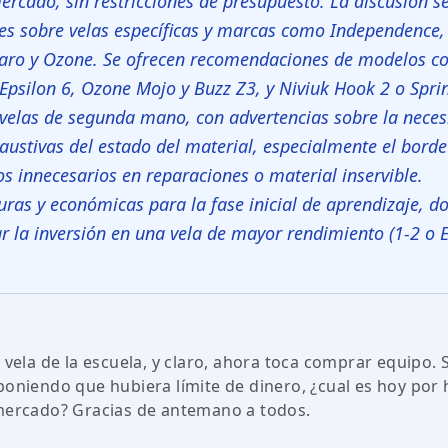
ercado, sin restricciones de presupuesto. La discusión s
nes sobre velas específicas y marcas como Independence,
Icaro y Ozone. Se ofrecen recomendaciones de modelos 
Epsilon 6, Ozone Mojo y Buzz Z3, y Niviuk Hook 2 o Sprin
 velas de segunda mano, con advertencias sobre la nece
haustivas del estado del material, especialmente el borde
os innecesarios en reparaciones o material inservible.
ras y económicas para la fase inicial de aprendizaje, d
ar la inversión en una vela de mayor rendimiento (1-2 o 
vela de la escuela, y claro, ahora toca comprar equipo. S
poniendo que hubiera límite de dinero, ¿cual es hoy por 
 mercado? Gracias de antemano a todos.