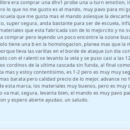
 libre era comprar una dhv1 probe una u-turn emotion, i
ero lo que no me gusto es el mando, muy pavo para mi g
 escuela que me gusta mas el mando asiesque la descarte
 super segura, anda bastante para ser de escuela, infla
ateriales que esta fabricada son de lo mejorcito y no s
a a comprar pero leyendo un poco encontre la ozone buzz
solo tiene una b en la homologacion, planea mas que la 
orque lleva las varillas en el borde de ataque (un dia con
olo con el ralenti se levanto la vela y se puso casi a las 1
los cordinos de la ultima cascada sin funda, al final como
ta mas y estoy contentisimo, es 1-2 pero es muy muy se
 mas barata pero calidad precio de lo mejor. advance no 
de esta marca, los materiales muy buenos, pero es muy c
no va mal, segura, levanta bien, el mando es muy pavo pa
ion y espero aberte ayudao. un saludo.