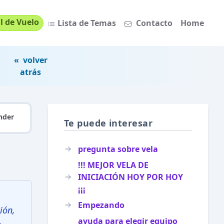
l de Vuelo
Lista de Temas
Contacto
Home
« volver
atrás
nder
Te puede interesar
pregunta sobre vela
!!! MEJOR VELA DE
INICIACIÓN HOY POR HOY
¡¡¡
Empezando
ión,
ayuda para elegir equipo