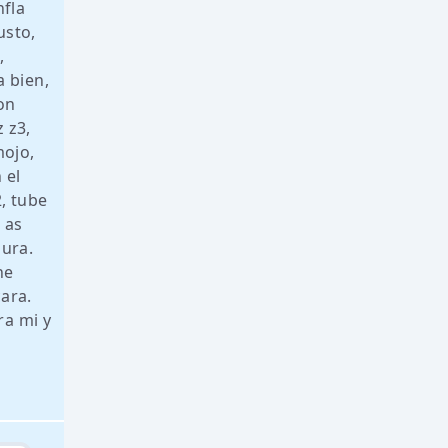
nfla
usto,
,
 bien,
on
 z3,
mojo,
 el
2, tube
 as
gura.
he
ara.
ra mi y