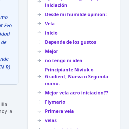
e
iniciación
Desde mi humilde opinion:
como
Vela
t Evo.
inicio
sidad
 de
Depende de los gustos
Mejor
onde
no tengo ni idea
EN B)
Principiante Niviuk o
Gradient, Nueva o Segunda
mano.
Mejor vela acro iniciacion??
Flymario
illa
hoy la
Primera vela
velas