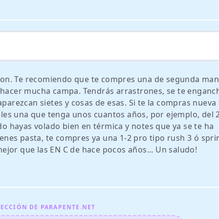
lo son. Te recomiendo que te compres una de segunda ma
e hacer mucha campa. Tendrás arrastrones, se te enganc
aparezcan sietes y cosas de esas. Si te la compras nueva 
illes una que tenga unos cuantos años, por ejemplo, del 
ndo hayas volado bien en térmica y notes que ya se te ha
ienes pasta, te compres ya una 1-2 pro tipo rush 3 ó spri
ejor que las EN C de hace pocos años... Un saludo!
ECCIÓN DE PARAPENTE.NET