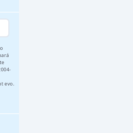
no
hará
te
2004-
nt evo.