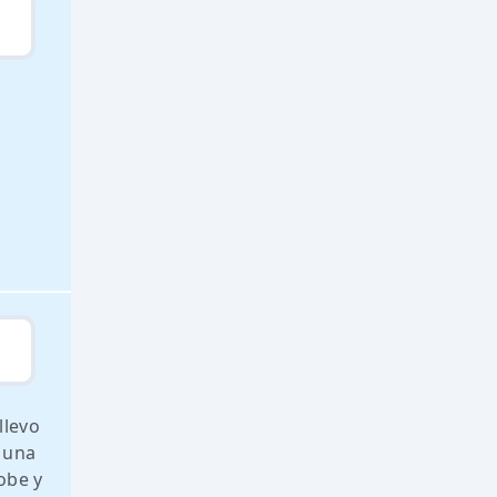
llevo
 una
obe y