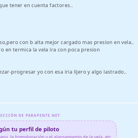
que tener en cuenta factores..
peso,pero con b alta mejor cargado mas presion en vela..
ro en termica la vela ira con poca presion
ar-progresar yo con esa iria lijero y algo lastrado..
ECCIÓN DE PARAPENTE.NET
ún tu perfil de piloto
so, la homologación y el alargamiento de la vela, etc.