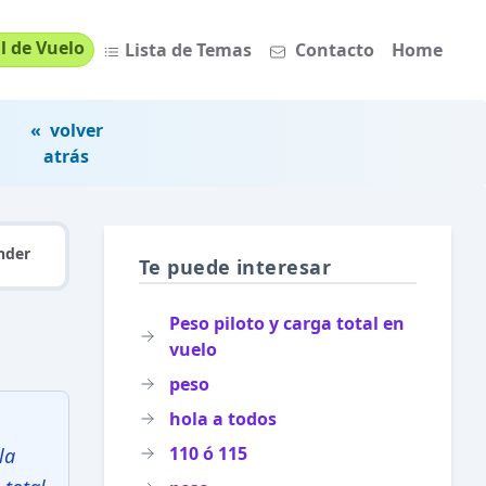
l de Vuelo
Lista de Temas
Contacto
Home
« volver
atrás
nder
Te puede interesar
Peso piloto y carga total en
vuelo
peso
hola a todos
110 ó 115
la