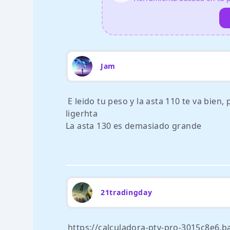
Jam
E leido tu peso y la asta 110 te va bien
ligerhta
La asta 130 es demasiado grande
21tradingday
https://calculadora-ptv-pro-3015c8e6.b