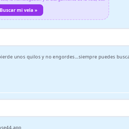
Buscar mi vela »
, pierde unos quilos y no engordes...siempre puedes buscar
ase44.app