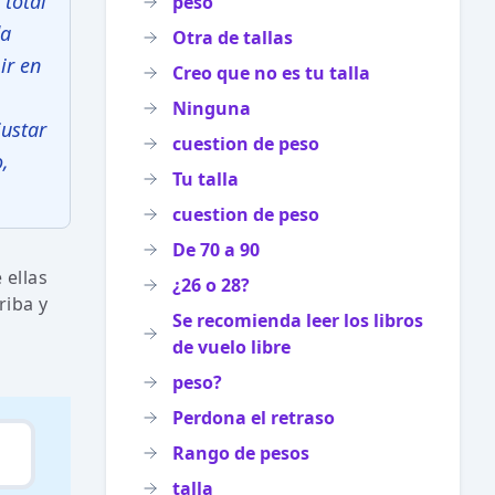
 total
peso
da
Otra de tallas
ir en
Creo que no es tu talla
Ninguna
justar
cuestion de peso
o,
Tu talla
cuestion de peso
De 70 a 90
 ellas
¿26 o 28?
riba y
Se recomienda leer los libros
de vuelo libre
peso?
Perdona el retraso
Rango de pesos
talla