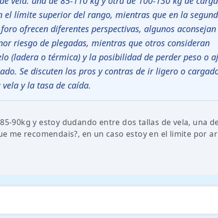
 de vela: una de 85-110 kg y otra de 100-130 kg de carga
n el límite superior del rango, mientras que en la segun
el foro ofrecen diferentes perspectivas, algunos aconsejan 
or riesgo de plegadas, mientras que otros consideran
uelo (ladera o térmica) y la posibilidad de perder peso o a
do. Se discuten los pros y contras de ir ligero o cargad
vela y la tasa de caída.
 85-90kg y estoy dudando entre dos tallas de vela, una de
que me recomendais?, en un caso estoy en el limite por ar