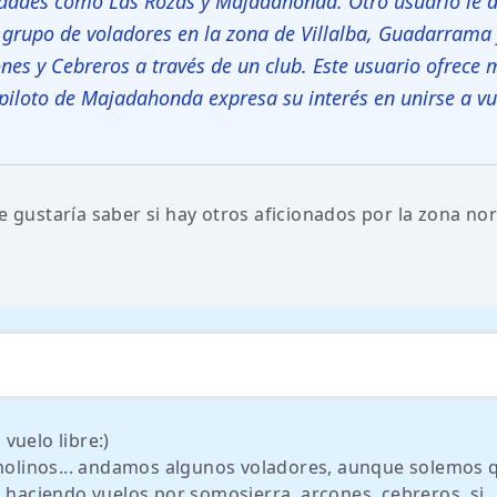
idades como Las Rozas y Majadahonda. Otro usuario le d
n grupo de voladores en la zona de Villalba, Guadarrama 
nes y Cebreros a través de un club. Este usuario ofrece 
piloto de Majadahonda expresa su interés en unirse a vu
me gustaría saber si hay otros aficionados por la zona no
vuelo libre:)
o molinos... andamos algunos voladores, aunque solemos
, haciendo vuelos por somosierra, arcones, cebreros. si