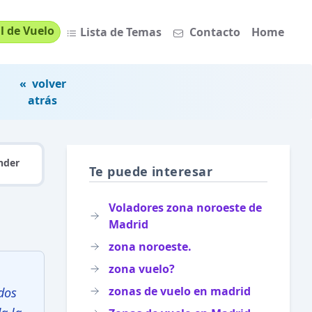
l de Vuelo
Lista de Temas
Contacto
Home
« volver
atrás
nder
Te puede interesar
Voladores zona noroeste de
Madrid
zona noroeste.
zona vuelo?
zonas de vuelo en madrid
ados