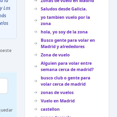
a la
Zonas de vuelo en Madrid
y Los
Saludos desde Galicia.
más
yo tambien vuelo por la
elos
zona
hola, yo soy de la zona
Busco gente para volar en
Madrid y alrededores
roeste
Zona de vuelo
Alguien para volar entre
semana cerca de madrid?
busco club o gente para
volar cerca de madrid
zonas de vuelos
Vuelo en Madrid
castellon
 quedar