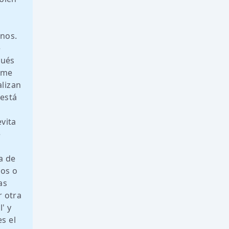
enos.
e
pués
e me
alizan
 está
evita
e
a de
ios o
as
r otra
' y
s el