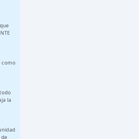
 que
ENTE
te como
 todo
ja la
tunidad
 de