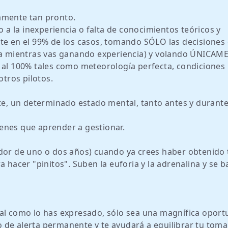
amente tan pronto.
o a la inexperiencia o falta de conocimientos teóricos y
nte en el 99% de los casos, tomando SÓLO las decisiones
día mientras vas ganando experiencia) y volando ÚNICAM
 al 100% tales como meteorología perfecta, condiciones
otros pilotos.
rte, un determinado estado mental, tanto antes y duran
enes que aprender a gestionar.
edor de uno o dos años) cuando ya crees haber obtenido
 hacer "pinitos". Suben la euforia y la adrenalina y se ba
tal como lo has expresado, sólo sea una magnífica opor
 de alerta permanente y te ayudará a equilibrar tu toma