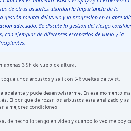
a calma en el momento. Busca el apoyo y la experiencia
stas de otros usuarios abordan la importancia de la
la gestión mental del vuelo y la progresión en el aprendi
mación adecuada. Se discute la gestión del riesgo consid
s, con ejemplos de diferentes escenarios de vuelo y la
incipiantes.
 apenas 3,5h de vuelo de altura.
oque unos arbustos y sali con 5-6 vueltas de twist.
 hacia adelante y pude desentwistarme. En ese momento m
s. El por qué de rozar los arbustos está analizado y as
r a mejores condiciones.
a, de hecho lo tengo en video y cuando lo veo me doy 