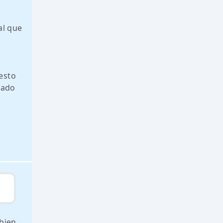
al que
 esto
lado
 bien