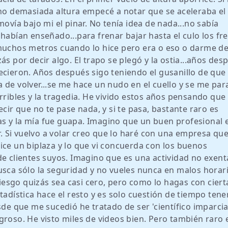
 no demasiada altura empecé a notar que se aceleraba el
movía bajo mi el pinar. No tenía idea de nada...no sabía
habían enseñado...para frenar bajar hasta el culo los fr
 muchos metros cuando lo hice pero era o eso o darme d
ás por decir algo. El trapo se plegó y la ostia...años des
ecieron. Años después sigo teniendo el gusanillo de qu
 de volver...se me hace un nudo en el cuello y se me par
rribles y la tragedia. He vivido estos años pensando que
ecir que no te pase nada, y si te pasa, bastante raro es
rtas y la mía fue guapa. Imagino que un buen profesional 
er. Si vuelvo a volar creo que lo haré con una empresa qu
ice un biplaza y lo que vi concuerda con los buenos
de clientes suyos. Imagino que es una actividad no exent
usca sólo la seguridad y no vueles nunca en malos horar
 riesgo quizás sea casi cero, pero como lo hagas con ciert
tadística hace el resto y es solo cuestión de tiempo tene
sde que me sucedió he tratado de ser 'científico imparcial
roso. He visto miles de videos bien. Pero también raro e