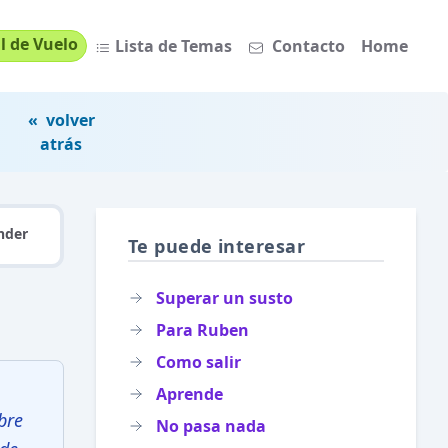
l de Vuelo
Lista de Temas
Contacto
Home
« volver
atrás
nder
Te puede interesar
Superar un susto
Para Ruben
Como salir
Aprende
bre
No pasa nada