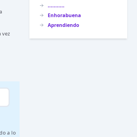
...........
a
Enhorabuena
Aprendiendo
a vez
do a lo