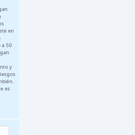
egan
a
os
ete en
n
 a 50
ngan
ento y
riesgos
mbién.
se es