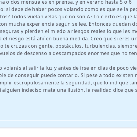
na o dos mensuales en prensa, y en verano hasta 5 o 6
o: si debe de haber pocos volando como es que se la p
os? Todos vuelan velas que no son A? Lo cierto es que l
 con mucha experiencia según se lee. Entonces quedan d
o seguras y pierden el miedo a riesgos reales lo que les m
 el riesgo está ahí en buena medida. Creo que si eres u
o te cruzas con gente, obstáculos, turbulencias, siempre
a, vuelos de descenso a descampados enormes que no te
 volarás al salir la luz y antes de irse en días de poco vi
ible de conseguir puede contarlo. Si pese a todo existen 
umplir escrupulosamente la seguridad, que lo indique ta
 alguien indeciso mata una ilusión, la realidad dice que 