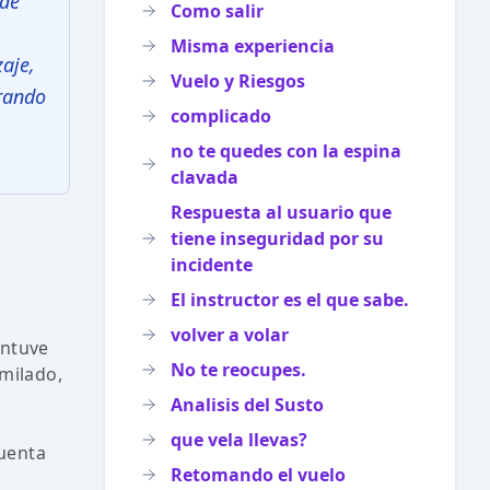
 de
Como salir
Misma experiencia
zaje,
Vuelo y Riesgos
erando
complicado
no te quedes con la espina
clavada
Respuesta al usuario que
tiene inseguridad por su
incidente
El instructor es el que sabe.
volver a volar
antuve
No te reocupes.
imilado,
Analisis del Susto
que vela llevas?
cuenta
Retomando el vuelo