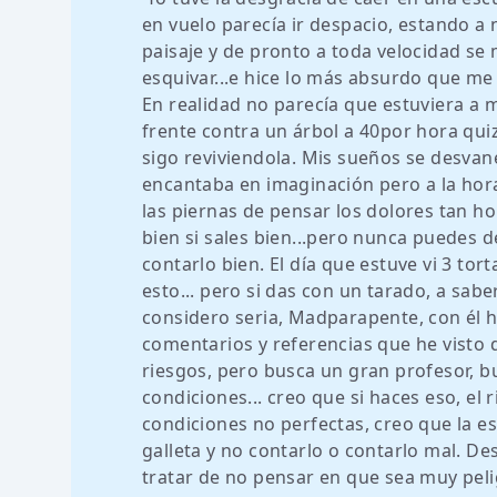
en vuelo parecía ir despacio, estando a
paisaje y de pronto a toda velocidad se 
esquivar...e hice lo más absurdo que me 
En realidad no parecía que estuviera a
frente contra un árbol a 40por hora quiz
sigo reviviendola. Mis sueños se desvan
encantaba en imaginación pero a la hora
las piernas de pensar los dolores tan ho
bien si sales bien...pero nunca puedes d
contarlo bien. El día que estuve vi 3 to
esto... pero si das con un tarado, a sab
considero seria, Madparapente, con él h
comentarios y referencias que he visto 
riesgos, pero busca un gran profesor, b
condiciones... creo que si haces eso, el
condiciones no perfectas, creo que la es
galleta y no contarlo o contarlo mal. De
tratar de no pensar en que sea muy pelig