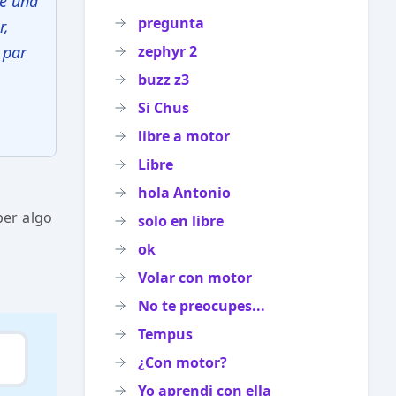
de una
pregunta
r,
 par
zephyr 2
buzz z3
Si Chus
libre a motor
Libre
hola Antonio
ber algo
solo en libre
ok
Volar con motor
No te preocupes...
Tempus
¿Con motor?
Yo aprendi con ella