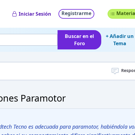
Registrarme
Materia
Iniciar Sesión
Buscar en el
+ Añadir un
Foro
Tema
Respo
iones Paramotor
indtech Tecno es adecuada para paramotor, habiéndola v