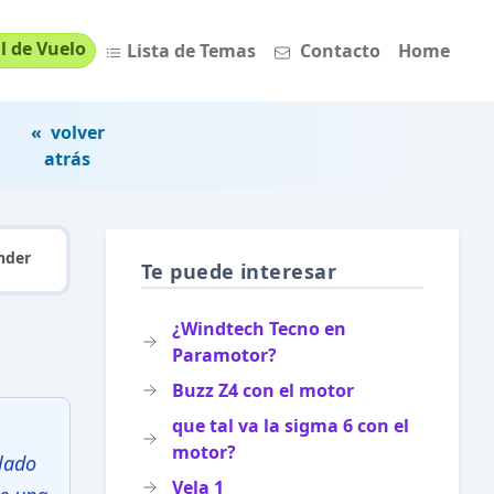
l de Vuelo
Lista de Temas
Contacto
Home
« volver
atrás
nder
Te puede interesar
¿Windtech Tecno en
Paramotor?
Buzz Z4 con el motor
que tal va la sigma 6 con el
motor?
olado
Vela 1