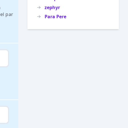
n
zephyr
el par
Para Pere